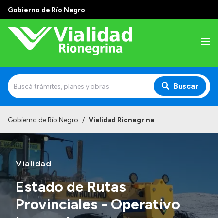
Gobierno de Río Negro
Buscar
Inicio
Gobierno de Río Negro
/
Vialidad Rionegrina
Institucional
Funciones
Vialidad
Autoridades
Estado de Rutas
Delegaciones
Provinciales - Operativo
Normativa