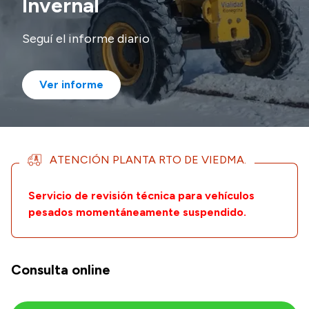
Invernal
Historia Vial
Seguí el informe diario
Mi Vial
Ver informe
Recibos de sueldo
Correo oficial
ATENCIÓN PLANTA RTO DE VIEDMA.
Servicio de revisión técnica para vehículos
pesados momentáneamente suspendido.
Consulta online