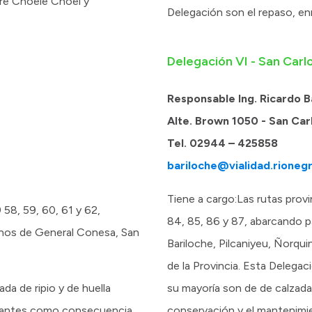
tre Choele Choel y
Delegación son el repaso, en
Delegación VI - San Carl
Responsable Ing. Ricardo 
Alte. Brown 1050 - San Car
Tel. 02944 – 425858
bariloche@vialidad.rionegr
Tiene a cargo:Las rutas provin
9 58, 59, 60, 61 y 62,
84, 85, 86 y 87, abarcando 
inos de General Conesa, San
Bariloche, Pilcaniyeu, Ñorqui
de la Provincia. Esta Delegac
da de ripio y de huella
su mayoría son de de calzada 
nstantes como consecuencia
conservación y el mantenimi