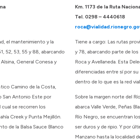
dma
Km. 1173 de la Ruta Nacion
Tel. 0298 – 4440618
roca@vialidad.rionegro.go
ad, el mantenimiento y la
Tiene a cargo: Las rutas provi
51, 52, 53, 55 y 88, abarcando
y 78, abarcando parte de lo
 Alsina, General Conesa y
Roca y Avellaneda. Esta Dele
diferenciadas entre sí por su
dentro de lo que es la red vial
stico Camino de la Costa,
o San Antonio Este por
Sobre la margen norte del Rí
 cual se recorren los
abarca Valle Verde, Peñas Bla
ahía Creek y Punta Mejillón.
Río Negro, se encuentran los
ento de la Balsa Sauce Blanco
ser duros y de ripio. Y por últ
Manzano hasta la localidad d