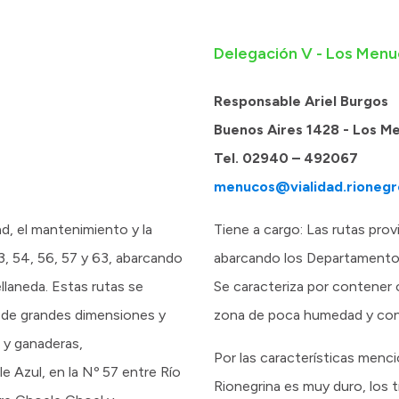
Delegación V - Los Men
Responsable Ariel Burgos
Buenos Aires 1428 - Los M
Tel. 02940 – 492067
menucos@vialidad.rionegr
ad, el mantenimiento y la
Tiene a cargo: Las rutas provi
53, 54, 56, 57 y 63, abarcando
abarcando los Departamentos
laneda. Estas rutas se
Se caracteriza por contener 
s de grandes dimensiones y
zona de poca humedad y con 
s y ganaderas,
Por las características menci
le Azul, en la Nº 57 entre Río
Rionegrina es muy duro, los 