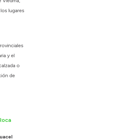
de Viedma,
 los lugares
rovinciales
ia y el
calzada o
ción de
 Roca
guacel