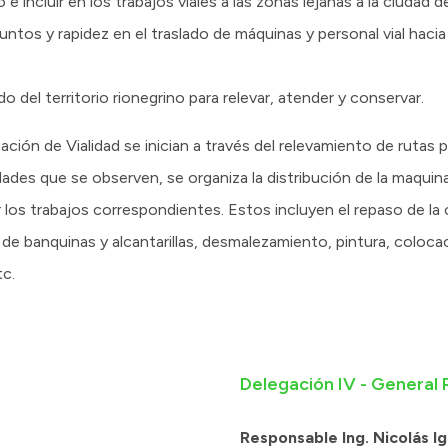
o e incluir en los trabajos viales a las zonas lejanas a la ciudad 
puntos y rapidez en el traslado de máquinas y personal vial hacia
o del territorio rionegrino para relevar, atender y conservar.
ción de Vialidad se inician a través del relevamiento de rutas p
ades que se observen, se organiza la distribución de la maquinar
r los trabajos correspondientes. Estos incluyen el repaso de la 
za de banquinas y alcantarillas, desmalezamiento, pintura, coloca
tc.
Delegación IV - General
Responsable Ing. Nicolás I