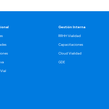
cional
Gestión Interna
es
RRHH Vialidad
ades
Capacitaciones
iones
Cloud Vialidad
iva
GDE
 Vial