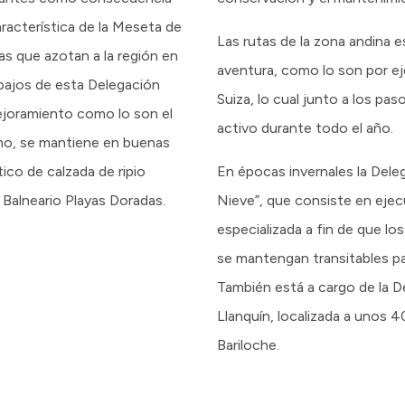
aracterística de la Meseta de
Las rutas de la zona andina 
s que azotan a la región en
aventura, como lo son por ej
bajos de esta Delegación
Suiza, lo cual junto a los pas
ejoramiento como lo son el
activo durante todo el año.
smo, se mantiene en buenas
ico de calzada de ripio
En épocas invernales la Del
l Balneario Playas Doradas.
Nieve”, que consiste en eje
especializada a fin de que l
se mantengan transitables pa
También está a cargo de la Del
Llanquín, localizada a unos 4
Bariloche.