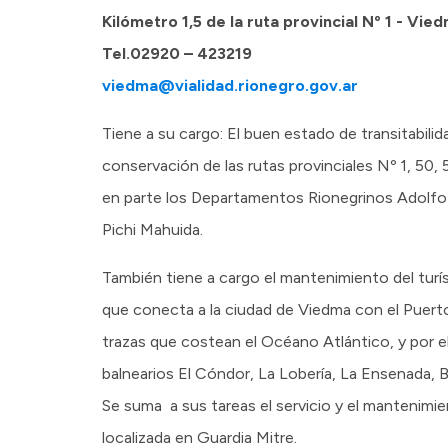
Kilómetro 1,5 de la ruta provincial Nº 1 - Vie
Tel.02920 – 423219
viedma@vialidad.rionegro.gov.ar
Tiene a su cargo: El buen estado de transitabilid
conservación de las rutas provinciales Nº 1, 50, 
en parte los Departamentos Rionegrinos Adolfo
Pichi Mahuida.
También tiene a cargo el mantenimiento del turí
que conecta a la ciudad de Viedma con el Puert
trazas que costean el Océano Atlántico, y por el
balnearios El Cóndor, La Lobería, La Ensenada, B
Se suma a sus tareas el servicio y el mantenimi
localizada en Guardia Mitre.