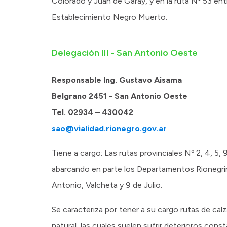
Colorado y Juan de Garay, y en la ruta Nº 53 en
Establecimiento Negro Muerto.
Delegación III - San Antonio Oeste
Responsable Ing. Gustavo Aisama
Belgrano 2451 - San Antonio Oeste
Tel. 02934 – 430042
sao@vialidad.rionegro.gov.ar
Tiene a cargo: Las rutas provinciales Nº 2, 4, 5, 
abarcando en parte los Departamentos Rionegr
Antonio, Valcheta y 9 de Julio.
Se caracteriza por tener a su cargo rutas de calza
natural, las cuales suelen sufrir deterioros co