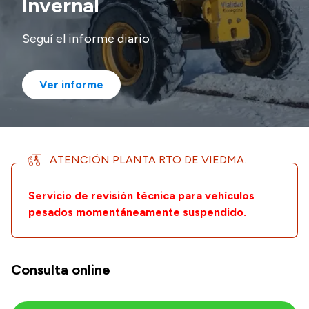
Invernal
Historia Vial
Seguí el informe diario
Mi Vial
Ver informe
Recibos de sueldo
Correo oficial
ATENCIÓN PLANTA RTO DE VIEDMA.
Servicio de revisión técnica para vehículos
pesados momentáneamente suspendido.
Consulta online