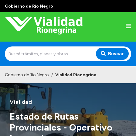
Gobierno de Río Negro
Buscar
Inicio
Gobierno de Río Negro
/
Vialidad Rionegrina
Institucional
Funciones
Vialidad
Autoridades
Estado de Rutas
Delegaciones
Provinciales - Operativo
Normativa