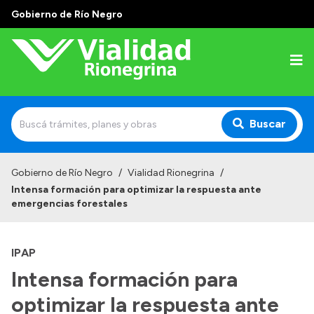
Gobierno de Río Negro
Buscar
Inicio
Gobierno de Río Negro
/
Vialidad Rionegrina
/
Intensa formación para optimizar la respuesta ante
Institucional
emergencias forestales
Funciones
IPAP
Autoridades
Intensa formación para
Delegaciones
optimizar la respuesta ante
Normativa