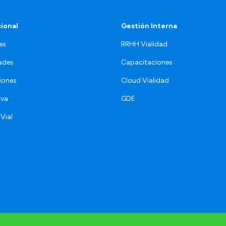
cional
Gestión Interna
es
RRHH Vialidad
ades
Capacitaciones
iones
Cloud Vialidad
iva
GDE
 Vial