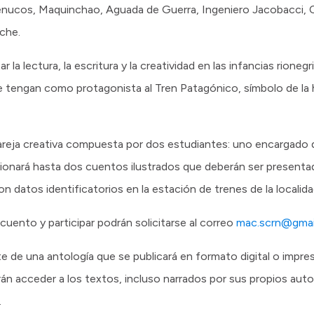
enucos, Maquinchao, Aguada de Guerra, Ingeniero Jacobacci, C
oche.
la lectura, la escritura y la creatividad en las infancias rionegr
tengan como protagonista al Tren Patagónico, símbolo de la his
reja creativa compuesta por dos estudiantes: uno encargado de 
ccionará hasta dos cuentos ilustrados que deberán ser presenta
 datos identificatorios en la estación de trenes de la localid
cuento y participar podrán solicitarse al correo
mac.scrn@gmai
 de una antología que se publicará en formato digital o impre
n acceder a los textos, incluso narrados por sus propios autor
.