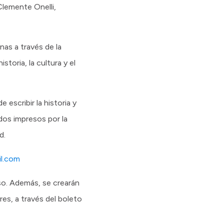
lemente Onelli,
inas a través de la
toria, la cultura y el
escribir la historia y
dos impresos por la
ad.
l.com
so. Además, se crearán
es, a través del boleto