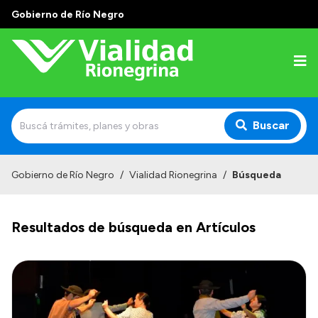
Gobierno de Río Negro
Buscar
Inicio
Gobierno de Río Negro
/
Vialidad Rionegrina
/
Búsqueda
Institucional
Resultados de búsqueda en Artículos
Funciones
Autoridades
Delegaciones
Normativa