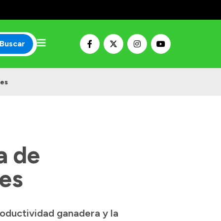
Buscar
les
a de
les
roductividad ganadera y la