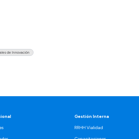
ales de Innovación
cional
Gestión Interna
es
RRHH Vialidad
ades
Capacitaciones