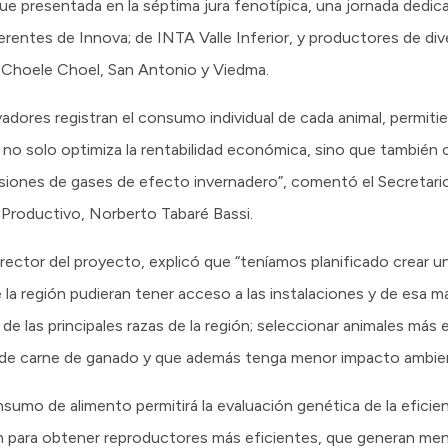
e presentada en la séptima jura fenotípica, una jornada dedica
eferentes de Innova; de INTA Valle Inferior, y productores de di
Choele Choel, San Antonio y Viedma.
ores registran el consumo individual de cada animal, permitie
 no solo optimiza la rentabilidad económica, sino que también c
misiones de gases de efecto invernadero”, comentó el Secretari
 Productivo, Norberto Tabaré Bassi.
director del proyecto, explicó que “teníamos planificado crear
 la región pudieran tener acceso a las instalaciones y de esa m
 las principales razas de la región; seleccionar animales más
o de carne de ganado y que además tenga menor impacto ambien
nsumo de alimento permitirá la evaluación genética de la eficie
n para obtener reproductores más eficientes, que generan men