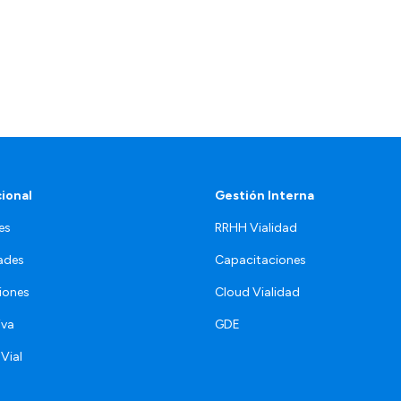
cional
Gestión Interna
es
RRHH Vialidad
ades
Capacitaciones
iones
Cloud Vialidad
iva
GDE
 Vial