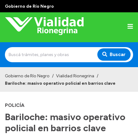
Gobierno de Río Negro
Buscar
Inicio
Gobierno de Río Negro
/
Vialidad Rionegrina
/
Bariloche: masivo operativo policial en barrios clave
Institucional
Funciones
POLICÍA
Autoridades
Bariloche: masivo operativo
Delegaciones
policial en barrios clave
Normativa