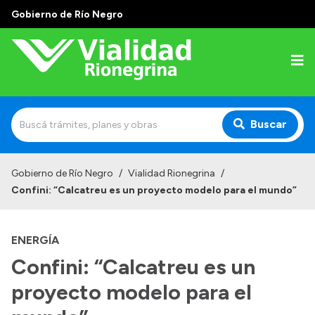
Gobierno de Río Negro
Buscar
Inicio
Gobierno de Río Negro
/
Vialidad Rionegrina
/
Confini: “Calcatreu es un proyecto modelo para el mundo”
Institucional
Funciones
ENERGÍA
Autoridades
Confini: “Calcatreu es un
Delegaciones
proyecto modelo para el
Normativa