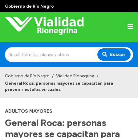
Gobierno de Río Negro
Buscar
Inicio
Gobierno de Río Negro
/
Vialidad Rionegrina
/
General Roca: personas mayores se capacitan para
Institucional
prevenir estafas virtuales
Funciones
ADULTOS MAYORES
Autoridades
General Roca: personas
Delegaciones
mayores se capacitan para
Normativa