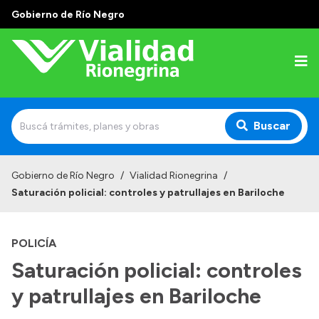
Gobierno de Río Negro
Buscar
Inicio
Gobierno de Río Negro
/
Vialidad Rionegrina
/
Saturación policial: controles y patrullajes en Bariloche
Institucional
Funciones
POLICÍA
Autoridades
Saturación policial: controles
Delegaciones
y patrullajes en Bariloche
Normativa