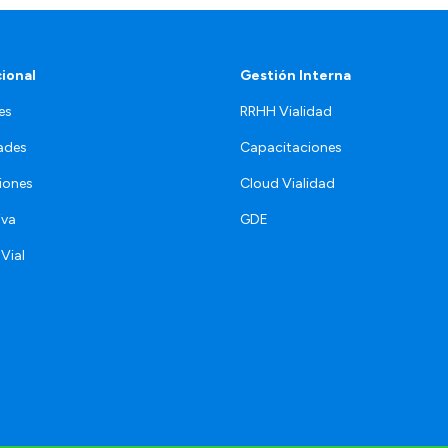
cional
Gestión Interna
es
RRHH Vialidad
ades
Capacitaciones
iones
Cloud Vialidad
iva
GDE
 Vial