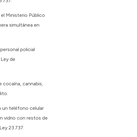
3.737.
el Ministerio Público
anera simultánea en
personal policial
 Ley de
de cocaína, cannabis,
ito.
 un teléfono celular
n vidrio con restos de
Ley 23.737.