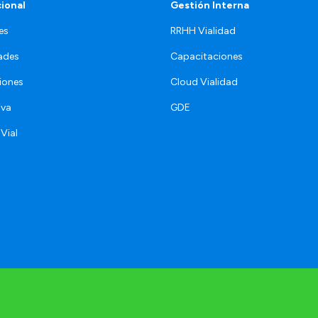
cional
Gestión Interna
es
RRHH Vialidad
ades
Capacitaciones
iones
Cloud Vialidad
iva
GDE
 Vial