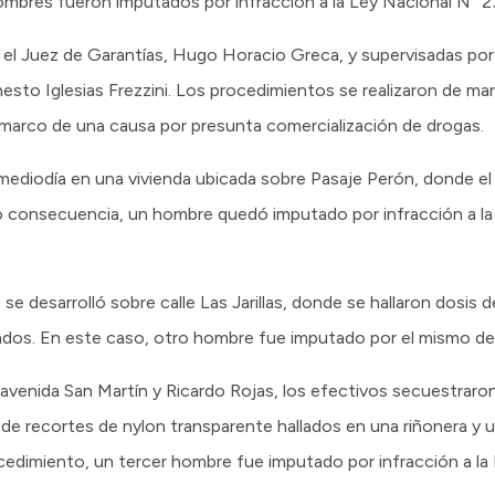
ombres fueron imputados por infracción a la Ley Nacional N° 2
r el Juez de Garantías, Hugo Horacio Greca, y supervisadas por 
Ernesto Iglesias Frezzini. Los procedimientos se realizaron de m
el marco de una causa por presunta comercialización de drogas.
mediodía en una vivienda ubicada sobre Pasaje Perón, donde el 
 consecuencia, un hombre quedó imputado por infracción a la
se desarrolló sobre calle Las Jarillas, donde se hallaron dosis 
rmados. En este caso, otro hombre fue imputado por el mismo del
avenida San Martín y Ricardo Rojas, los efectivos secuestraron
de recortes de nylon transparente hallados en una riñonera y u
edimiento, un tercer hombre fue imputado por infracción a la 