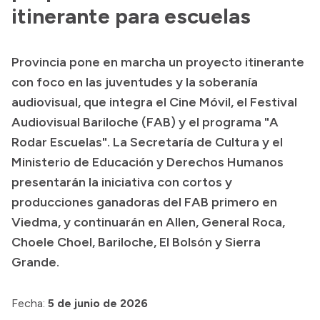
Historia Vial
itinerante para escuelas
Provincia pone en marcha un proyecto itinerante
Mi Vial
con foco en las juventudes y la soberanía
Recibos de sueldo
audiovisual, que integra el Cine Móvil, el Festival
Audiovisual Bariloche (FAB) y el programa "A
Correo oficial
Rodar Escuelas". La Secretaría de Cultura y el
Ministerio de Educación y Derechos Humanos
presentarán la iniciativa con cortos y
producciones ganadoras del FAB primero en
Viedma, y continuarán en Allen, General Roca,
Choele Choel, Bariloche, El Bolsón y Sierra
Grande.
Fecha:
5 de junio de 2026