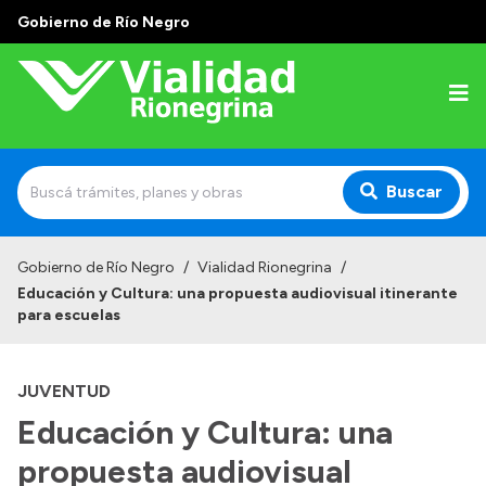
Gobierno de Río Negro
Buscar
Inicio
Gobierno de Río Negro
/
Vialidad Rionegrina
/
Educación y Cultura: una propuesta audiovisual itinerante
Institucional
para escuelas
Funciones
JUVENTUD
Autoridades
Educación y Cultura: una
Delegaciones
propuesta audiovisual
Normativa