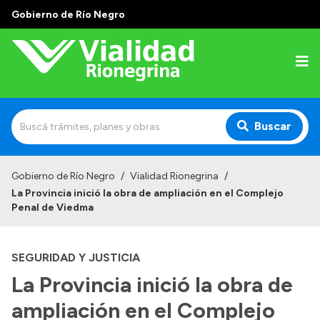
Gobierno de Río Negro
Buscar
Inicio
Gobierno de Río Negro
/
Vialidad Rionegrina
/
La Provincia inició la obra de ampliación en el Complejo
Institucional
Penal de Viedma
Funciones
SEGURIDAD Y JUSTICIA
Autoridades
La Provincia inició la obra de
Delegaciones
ampliación en el Complejo
Normativa