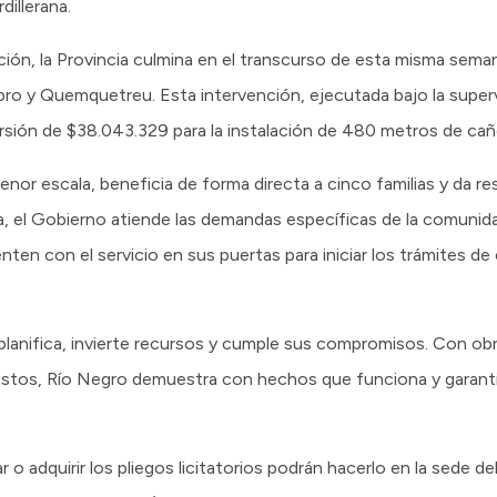
dillerana.
tación, la Provincia culmina en el transcurso de esta misma sema
bro y Quemquetreu. Esta intervención, ejecutada bajo la superv
sión de $38.043.329 para la instalación de 480 metros de cañe
menor escala, beneficia de forma directa a cinco familias y da 
, el Gobierno atiende las demandas específicas de la comunida
enten con el servicio en sus puertas para iniciar los trámites de
planifica, invierte recursos y cumple sus compromisos. Con obr
vistos, Río Negro demuestra con hechos que funciona y garanti
o adquirir los pliegos licitatorios podrán hacerlo en la sede de