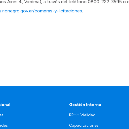
nos Aires 4, Viedma), a través del teléfono 0800-222-3595 o e
s.rionegro.gov.ar/compras-y-licitaciones
.
cional
Gestión Interna
es
RRHH Vialidad
ades
Capacitaciones