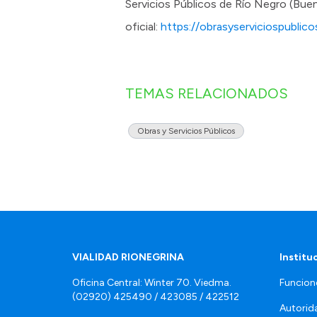
Servicios Públicos de Río Negro (Bue
oficial:
https://obrasyserviciospublico
TEMAS RELACIONADOS
Obras y Servicios Públicos
VIALIDAD RIONEGRINA
Institu
Oficina Central: Winter 70. Viedma.
Funcion
(02920) 425490 / 423085 / 422512
Autorid