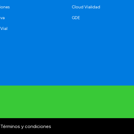
iones
Cloud Vialidad
iva
GDE
 Vial
Términos y condiciones