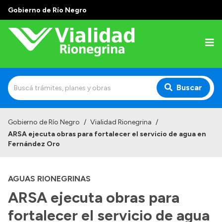
Gobierno de Río Negro
Buscar
Inicio
Gobierno de Río Negro
/
Vialidad Rionegrina
/
ARSA ejecuta obras para fortalecer el servicio de agua en
Institucional
Fernández Oro
Funciones
AGUAS RIONEGRINAS
Autoridades
ARSA ejecuta obras para
Delegaciones
fortalecer el servicio de agua
Normativa