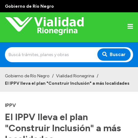
Gobierno de Río Negro
Buscar
Inicio
Gobierno de Río Negro
/
Vialidad Rionegrina
/
El IPPV lleva el plan "Construir Inclusión" a más localidades
Institucional
Funciones
IPPV
Autoridades
El IPPV lleva el plan
Delegaciones
"Construir Inclusión" a más
Normativa