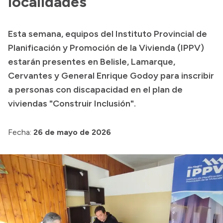
localidades
Historia Vial
Esta semana, equipos del Instituto Provincial de
Planificación y Promoción de la Vivienda (IPPV)
Mi Vial
estarán presentes en Belisle, Lamarque,
Recibos de sueldo
Cervantes y General Enrique Godoy para inscribir
Correo oficial
a personas con discapacidad en el plan de
viviendas "Construir Inclusión".
Fecha:
26 de mayo de 2026