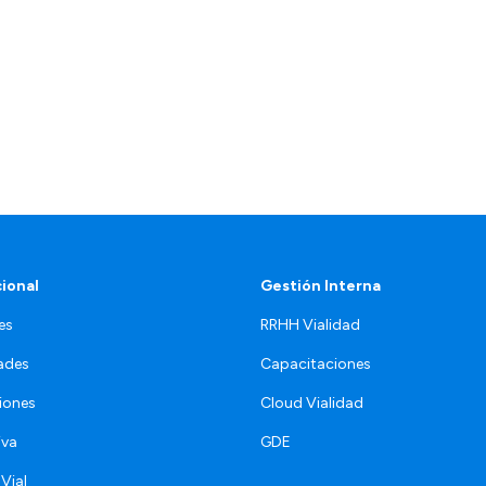
cional
Gestión Interna
es
RRHH Vialidad
ades
Capacitaciones
iones
Cloud Vialidad
iva
GDE
 Vial