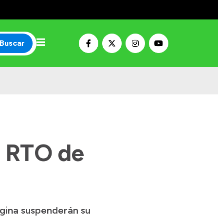
Buscar
e RTO de
egina suspenderán su