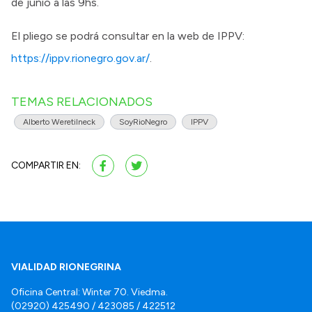
de junio a las 9hs.
El pliego se podrá consultar en la web de IPPV:
https://ippv.rionegro.gov.ar/
.
TEMAS RELACIONADOS
Alberto Weretilneck
SoyRioNegro
IPPV
COMPARTIR EN:
VIALIDAD RIONEGRINA
Oficina Central: Winter 70. Viedma.
(02920) 425490 / 423085 / 422512