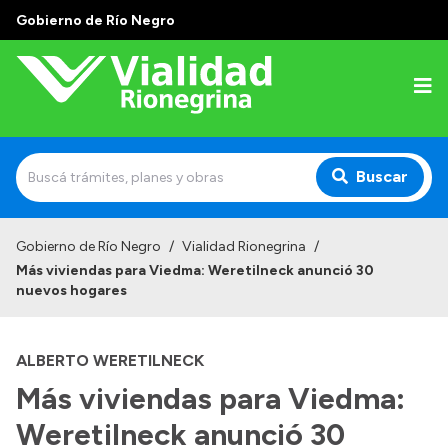
Gobierno de Río Negro
Buscar
Inicio
Gobierno de Río Negro
/
Vialidad Rionegrina
/
Más viviendas para Viedma: Weretilneck anunció 30
Institucional
nuevos hogares
Funciones
ALBERTO WERETILNECK
Autoridades
Más viviendas para Viedma:
Delegaciones
Weretilneck anunció 30
Normativa