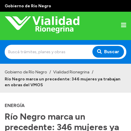
Gobierno de Río Negro
Buscar
Inicio
Gobierno de Río Negro
/
Vialidad Rionegrina
/
Río Negro marca un precedente: 346 mujeres ya trabajan
Institucional
en obras del VMOS
Funciones
ENERGÍA
Autoridades
Río Negro marca un
Delegaciones
precedente: 346 mujeres ya
Normativa