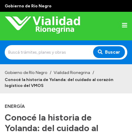
Gobierno de Río Negro
Buscar
Inicio
Gobierno de Río Negro
/
Vialidad Rionegrina
/
Conocé la historia de Yolanda: del cuidado al corazón
Institucional
logístico del VMOS
Funciones
ENERGÍA
Autoridades
Conocé la historia de
Delegaciones
Yolanda: del cuidado al
Normativa