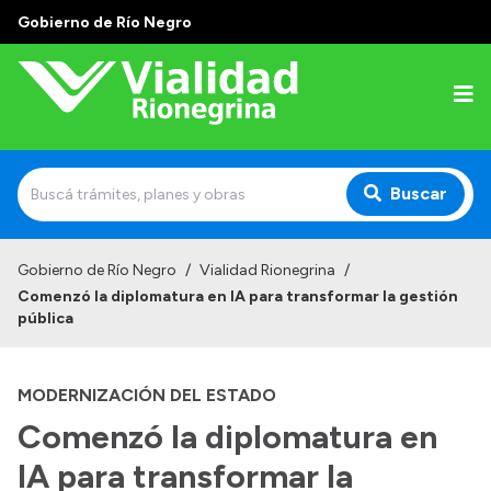
Gobierno de Río Negro
Buscar
Inicio
Gobierno de Río Negro
/
Vialidad Rionegrina
/
Comenzó la diplomatura en IA para transformar la gestión
Institucional
pública
Funciones
MODERNIZACIÓN DEL ESTADO
Autoridades
Comenzó la diplomatura en
Delegaciones
IA para transformar la
Normativa