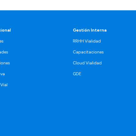
cional
Gestión Interna
es
RRHH Vialidad
ades
Capacitaciones
iones
Cloud Vialidad
iva
GDE
 Vial