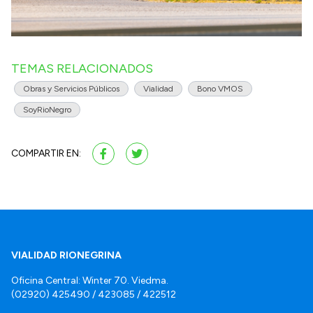
TEMAS RELACIONADOS
Obras y Servicios Públicos
Vialidad
Bono VMOS
SoyRioNegro
COMPARTIR EN:
VIALIDAD RIONEGRINA
Oficina Central: Winter 70. Viedma.
(02920) 425490 / 423085 / 422512