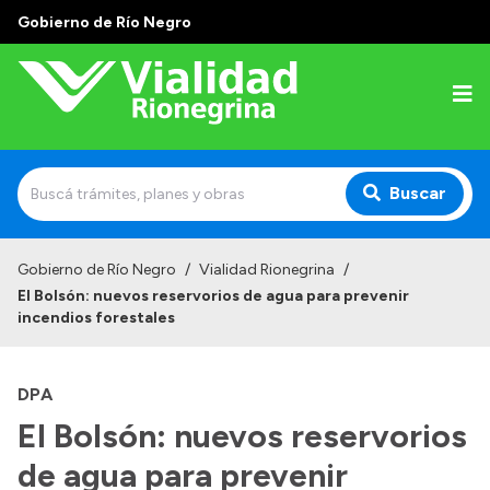
Gobierno de Río Negro
Buscar
Inicio
Gobierno de Río Negro
/
Vialidad Rionegrina
/
El Bolsón: nuevos reservorios de agua para prevenir
Institucional
incendios forestales
Funciones
DPA
Autoridades
El Bolsón: nuevos reservorios
Delegaciones
de agua para prevenir
Normativa