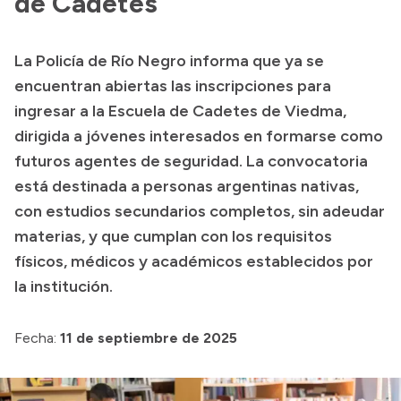
de Cadetes
Historia Vial
La Policía de Río Negro informa que ya se
encuentran abiertas las inscripciones para
Mi Vial
ingresar a la Escuela de Cadetes de Viedma,
Recibos de sueldo
dirigida a jóvenes interesados en formarse como
Correo oficial
futuros agentes de seguridad. La convocatoria
está destinada a personas argentinas nativas,
con estudios secundarios completos, sin adeudar
materias, y que cumplan con los requisitos
físicos, médicos y académicos establecidos por
la institución.
Fecha:
11 de septiembre de 2025