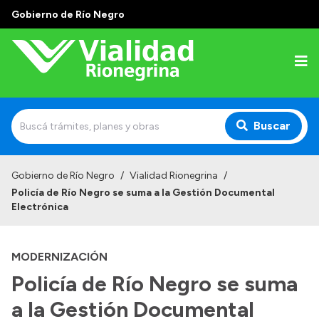
Gobierno de Río Negro
Buscar
Inicio
Gobierno de Río Negro
/
Vialidad Rionegrina
/
Policía de Río Negro se suma a la Gestión Documental
Institucional
Electrónica
Funciones
MODERNIZACIÓN
Autoridades
Policía de Río Negro se suma
Delegaciones
a la Gestión Documental
Normativa