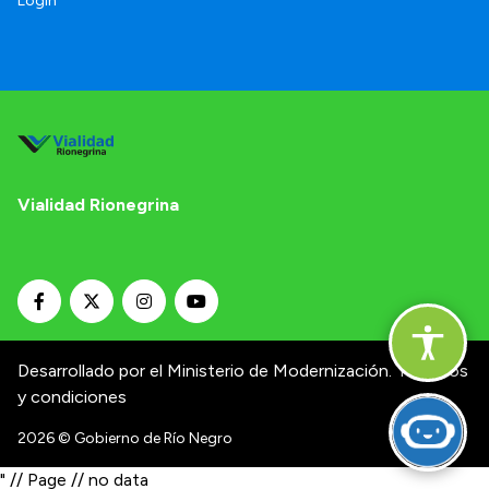
Login
Vialidad Rionegrina
Desarrollado por el Ministerio de Modernización.
Términos
y condiciones
2026
© Gobierno de Río Negro
" // Page // no data