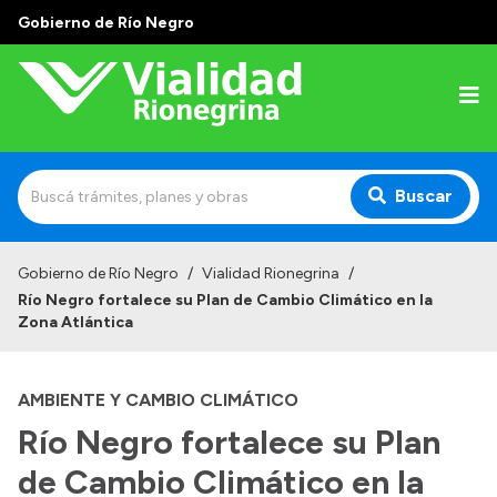
Gobierno de Río Negro
Buscar
Inicio
Gobierno de Río Negro
/
Vialidad Rionegrina
/
Río Negro fortalece su Plan de Cambio Climático en la
Institucional
Zona Atlántica
Funciones
AMBIENTE Y CAMBIO CLIMÁTICO
Autoridades
Río Negro fortalece su Plan
Delegaciones
de Cambio Climático en la
Normativa