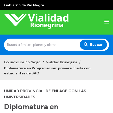
Gobierno de Río Negro
Buscar
Inicio
Gobierno de Río Negro
/
Vialidad Rionegrina
/
Diplomatura en Programación: primera charla con
Institucional
estudiantes de SAO
Funciones
UNIDAD PROVINCIAL DE ENLACE CON LAS
Autoridades
UNIVERSIDADES
Delegaciones
Diplomatura en
Normativa