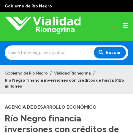
Gobierno de Río Negro
Buscar
Inicio
Gobierno de Río Negro
/
Vialidad Rionegrina
/
Río Negro financia inversiones con créditos de hasta $125
Institucional
millones
Funciones
AGENCIA DE DESARROLLO ECONÓMICO
Autoridades
Río Negro financia
Delegaciones
inversiones con créditos de
Normativa