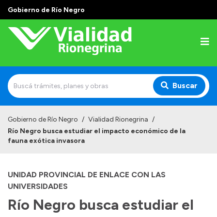
Gobierno de Río Negro
Buscar
Inicio
Gobierno de Río Negro
/
Vialidad Rionegrina
/
Río Negro busca estudiar el impacto económico de la
Institucional
fauna exótica invasora
Funciones
UNIDAD PROVINCIAL DE ENLACE CON LAS
Autoridades
UNIVERSIDADES
Delegaciones
Río Negro busca estudiar el
Normativa