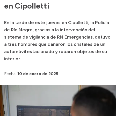
Historia Vial
en Cipolletti
En la tarde de este jueves en Cipolletti, la Policía
Mi Vial
de Río Negro, gracias a la intervención del
Recibos de sueldo
sistema de vigilancia de RN Emergencias, detuvo
a tres hombres que dañaron los cristales de un
Correo oficial
automóvil estacionado y robaron objetos de su
interior.
Fecha:
10 de enero de 2025