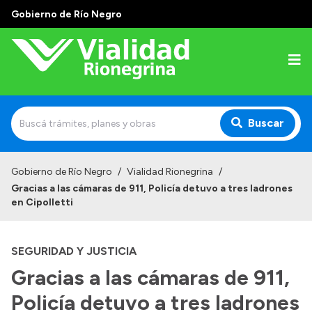
Gobierno de Río Negro
Buscar
Inicio
Gobierno de Río Negro
/
Vialidad Rionegrina
/
Gracias a las cámaras de 911, Policía detuvo a tres ladrones
Institucional
en Cipolletti
Funciones
SEGURIDAD Y JUSTICIA
Autoridades
Gracias a las cámaras de 911,
Delegaciones
Policía detuvo a tres ladrones
Normativa