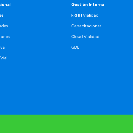
cional
Gestión Interna
es
RRHH Vialidad
ades
Capacitaciones
iones
Cloud Vialidad
iva
GDE
 Vial