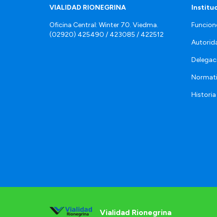
VIALIDAD RIONEGRINA
Institu
Oficina Central: Winter 70. Viedma.
Funcion
(02920) 425490 / 423085 / 422512
Autorid
Delegac
Normat
Historia
Vialidad Rionegrina