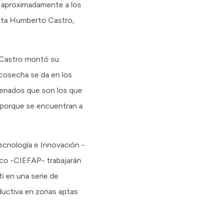
ce aproximadamente a los
enta Humberto Castro,
, Castro montó su
cosecha se da en los
trenados que son los que
s porque se encuentran a
ecnología e Innovación -
ico -CIEFAP- trabajarán
i en una serie de
oductiva en zonas aptas