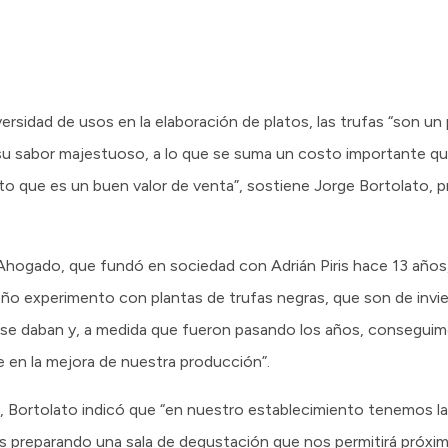
versidad de usos en la elaboración de platos, las trufas “son 
su sabor majestuoso, a lo que se suma un costo importante que
o que es un buen valor de venta”, sostiene Jorge Bortolato, p
n Ahogado, que fundó en sociedad con Adrián Piris hace 13 añ
experimento con plantas de trufas negras, que son de invier
se daban y, a medida que fueron pasando los años, conseguim
 en la mejora de nuestra producción”.
, Bortolato indicó que “en nuestro establecimiento tenemos la
os preparando una sala de degustación que nos permitirá próxi