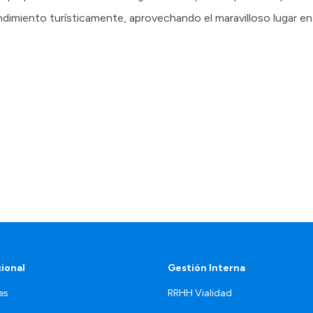
endimiento turísticamente, aprovechando el maravilloso lugar e
cional
Gestión Interna
es
RRHH Vialidad