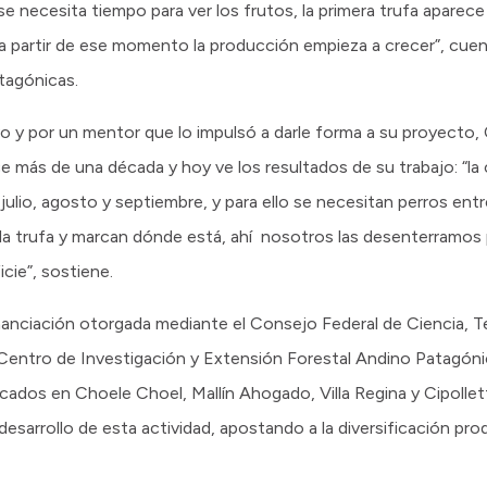
se necesita tiempo para ver los frutos, la primera trufa apare
a partir de ese momento la producción empieza a crecer”, cu
atagónicas.
o y por un mentor que lo impulsó a darle forma a su proyecto
más de una década y hoy ve los resultados de su trabajo: “la 
ulio, agosto y septiembre, y para ello se necesitan perros en
e la trufa y marcan dónde está, ahí nosotros las desenterramo
icie”, sostiene.
nanciación otorgada mediante el Consejo Federal de Ciencia, T
Centro de Investigación y Extensión Forestal Andino Patagón
cados en Choele Choel, Mallín Ahogado, Villa Regina y Cipollett
desarrollo de esta actividad, apostando a la diversificación pr