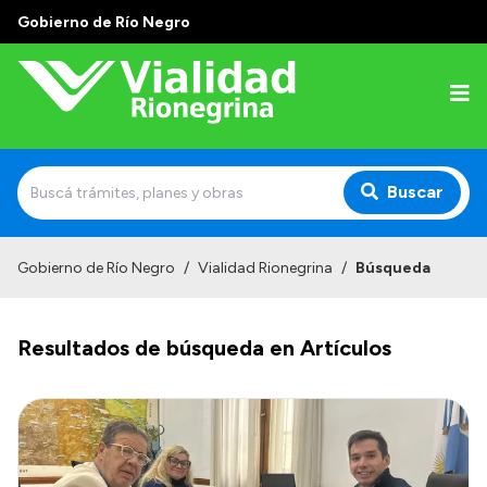
Gobierno de Río Negro
Buscar
Inicio
Gobierno de Río Negro
/
Vialidad Rionegrina
/
Búsqueda
Institucional
Resultados de búsqueda en Artículos
Funciones
Autoridades
Delegaciones
Normativa