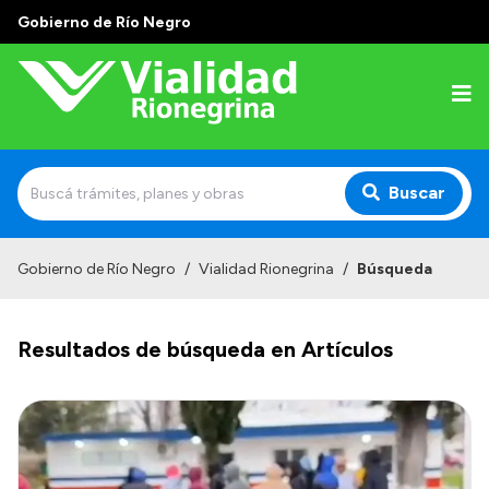
Gobierno de Río Negro
Buscar
Inicio
Gobierno de Río Negro
/
Vialidad Rionegrina
/
Búsqueda
Institucional
Resultados de búsqueda en Artículos
Funciones
Autoridades
Delegaciones
Normativa