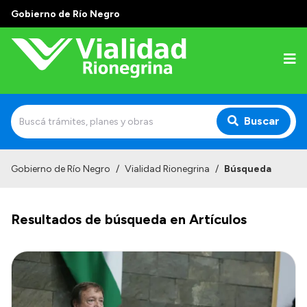
Gobierno de Río Negro
Buscar
Inicio
Gobierno de Río Negro
/
Vialidad Rionegrina
/
Búsqueda
Institucional
Resultados de búsqueda en Artículos
Funciones
Autoridades
Delegaciones
Normativa