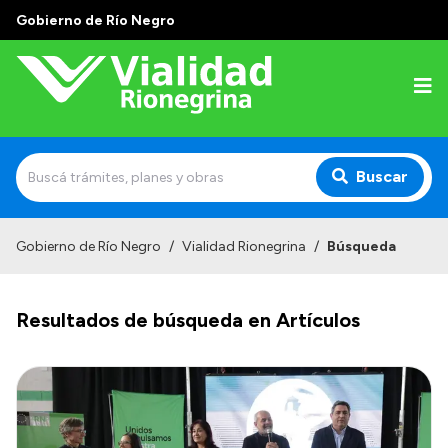
Gobierno de Río Negro
Buscar
Inicio
Gobierno de Río Negro
/
Vialidad Rionegrina
/
Búsqueda
Institucional
Resultados de búsqueda en Artículos
Funciones
Autoridades
Delegaciones
Normativa