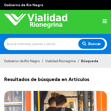
Gobierno de Río Negro
Buscar
Inicio
Gobierno de Río Negro
/
Vialidad Rionegrina
/
Búsqueda
Institucional
Resultados de búsqueda en Artículos
Funciones
Autoridades
Delegaciones
Normativa