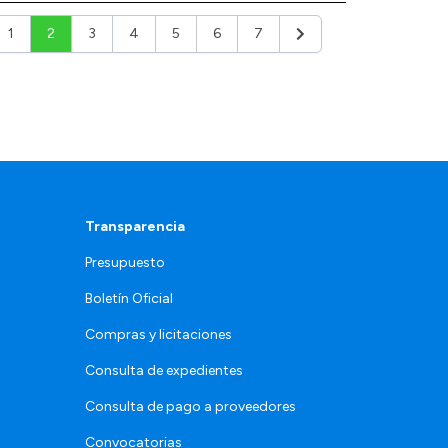
1
2
3
4
5
6
7
ior
Siguiente
Transparencia
Presupuesto
Boletín Oficial
Compras y licitaciones
Consulta de expedientes
Consulta de pago a proveedores
Convocatorias