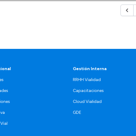
Anter
cional
Gestión Interna
es
RRHH Vialidad
ades
Capacitaciones
iones
Cloud Vialidad
iva
GDE
 Vial