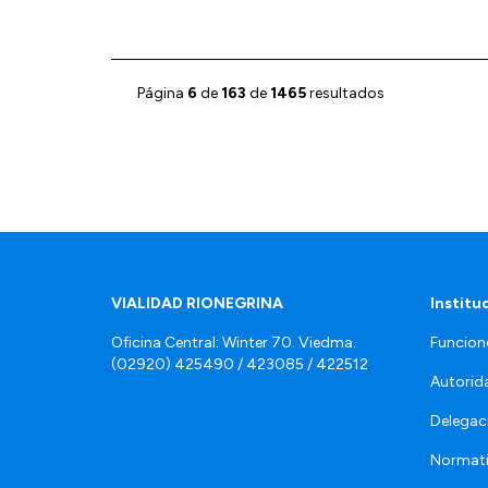
Página
6
de
163
de
1465
resultados
VIALIDAD RIONEGRINA
Institu
Oficina Central: Winter 70. Viedma.
Funcion
(02920) 425490 / 423085 / 422512
Autorid
Delegac
Normat