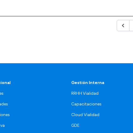
Anteri
cional
Gestión Interna
es
RRHH Vialidad
ades
Capacitaciones
iones
Cloud Vialidad
iva
GDE