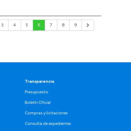
3
4
5
6
7
8
9
or
Siguiente
Transparencia
Presupuesto
Boletín Oficial
Compras y licitaciones
Consulta de expedientes