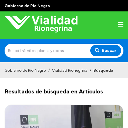
Gobierno de Río Negro
Buscar
Inicio
Gobierno de Río Negro
/
Vialidad Rionegrina
/
Búsqueda
Institucional
Resultados de búsqueda en Artículos
Funciones
Autoridades
Delegaciones
Normativa