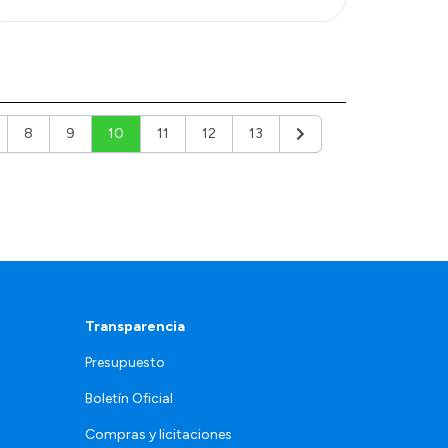
8
9
10
11
12
13
Siguiente
Transparencia
Presupuesto
Boletín Oficial
Compras y licitaciones