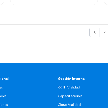
7
Anterior
cional
Gestión Interna
es
RRHH Vialidad
ades
Capacitaciones
iones
Cloud Vialidad