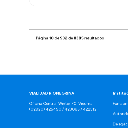
Página
10
de
932
de
8385
resultados
VIALIDAD RIONEGRINA
Institu
Oficina Central: Winter 70. Viedma.
Funcion
(02920) 425490 / 423085 / 422512
Autorid
Delegac