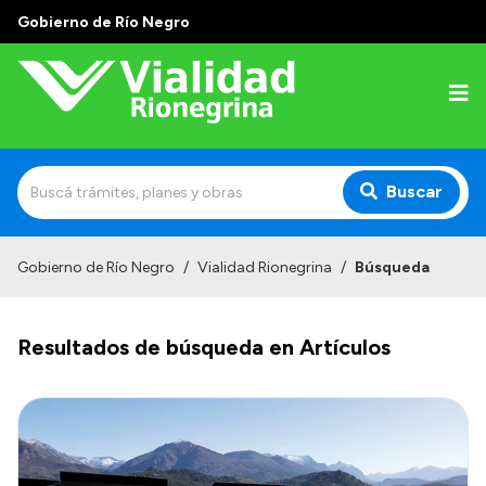
Gobierno de Río Negro
Buscar
Inicio
Gobierno de Río Negro
/
Vialidad Rionegrina
/
Búsqueda
Institucional
Resultados de búsqueda en Artículos
Funciones
Autoridades
Delegaciones
Normativa