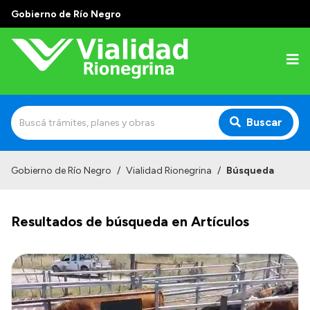
Gobierno de Río Negro
Buscar
Inicio
Gobierno de Río Negro
/
Vialidad Rionegrina
/
Búsqueda
Institucional
Resultados de búsqueda en Artículos
Funciones
Autoridades
Delegaciones
Normativa