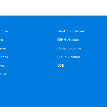
cional
Gestión Interna
es
RRHH Vialidad
ades
Capacitaciones
iones
Cloud Vialidad
iva
GDE
 Vial