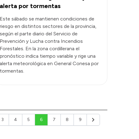
alerta por tormentas
Este sábado se mantienen condiciones de
riesgo en distintos sectores de la provincia,
según el parte diario del Servicio de
Prevención y Lucha contra Incendios
Forestales. En la zona cordillerana el
pronóstico indica tiempo variable y rige una
alerta meteorológica en General Conesa por
tormentas.
3
4
5
6
7
8
9
or
Siguiente