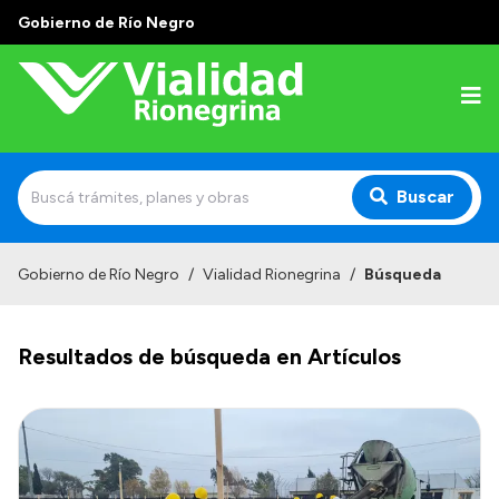
Gobierno de Río Negro
Buscar
Inicio
Gobierno de Río Negro
/
Vialidad Rionegrina
/
Búsqueda
Institucional
Resultados de búsqueda en Artículos
Funciones
Autoridades
Delegaciones
Normativa