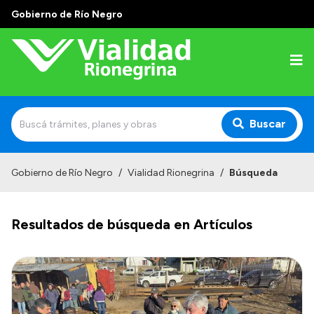
Gobierno de Río Negro
Buscar
Inicio
Gobierno de Río Negro
/
Vialidad Rionegrina
/
Búsqueda
Institucional
Resultados de búsqueda en Artículos
Funciones
Autoridades
Delegaciones
Normativa